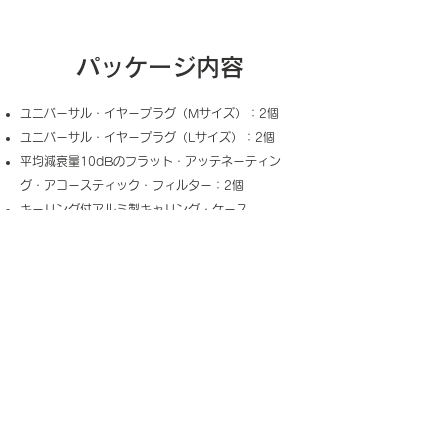
パッケージ内容
ユニバーサル・イヤープラグ（Mサイズ）：2個
ユニバーサル・イヤープラグ（Lサイズ）：2個
平均減衰量10dBのフラット・アッテネーティン
グ・アコースティック・フィルター：2個
キーリング付アルミ製キャリング・ケース
取扱説明書
仕様
重量：0.04 kg
サイズ：16 × 7.5 × 2.25 cm
イヤーチップ・カラー：ブラック
イヤーチップ・サイズ：Mサイズ、Lサイズ