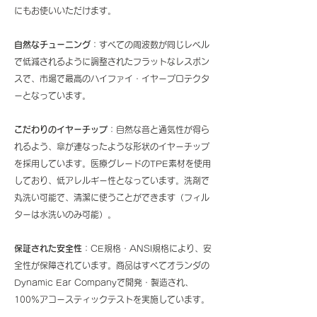
にもお使いいただけます。
自然なチューニング
：すべての周波数が同じレベル
で低減されるように調整されたフラットなレスポン
スで、市場で最高のハイファイ・イヤープロテクタ
ーとなっています。
こだわりのイヤーチップ
：自然な音と通気性が得ら
れるよう、傘が連なったような形状のイヤーチップ
を採用しています。医療グレードのTPE素材を使用
しており、低アレルギー性となっています。洗剤で
丸洗い可能で、清潔に使うことができます（フィル
ターは水洗いのみ可能）。
保証された安全性
：CE規格・ANSI規格により、安
全性が保障されています。商品はすべてオランダの
Dynamic Ear Companyで開発・製造され、
100%アコースティックテストを実施しています。