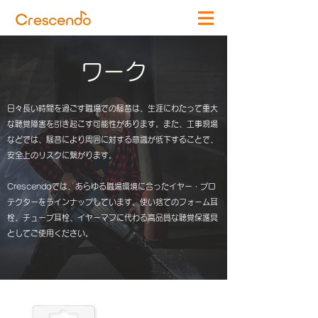
ワーク
日々長い時間を過ごす職場での騒音は、生涯にわたって重大
な聴覚障害を引き起こす可能性があります。また、工事現場
などでは、騒音により周囲に対する意識が低下することで、
安全上のリスクに繋がります。
Crescendoでは、あらゆる職場環境に合ったイヤー・プロ
テクターをラインナップしています。
使い捨てのフォーム耳
栓、チューブ耳栓、イヤーマフに代わる高品質な聴覚保護具
としてご使用ください
。